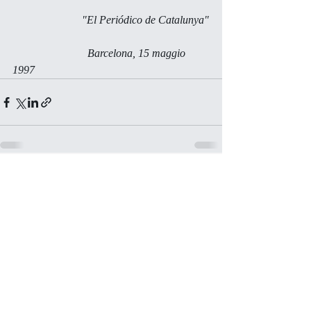
                         "El Periódico de Catalunya"
                           Barcelona, 15 maggio 
1997
Commenti
Scrivi un commento...
© 2018 by Maura Del Serra, Poetessa,
drammaturga, traduttrice e critica letteraria.
Powered
by