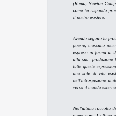
(Roma, Newton Compton
come lei risponda prop
il nostro esistere.
Avendo seguito la prod
poesie, ciascuna ince
espressi in forma di d
alla sua  produzione l
tutte queste espressio
uno stile di vita esi
nell'introspezione un
verso il mondo esterno
Nell'ultima raccolta d
dimensioni. L'ultima p