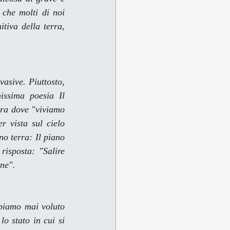
che molti di noi 
iva della terra, 
asive. Piuttosto, 
missima poesia 
Il 
rra dove "viviamo 
 vista sul cielo 
no terra: Il piano 
isposta: "Salire 
one".
biamo mai voluto 
o stato in cui si 