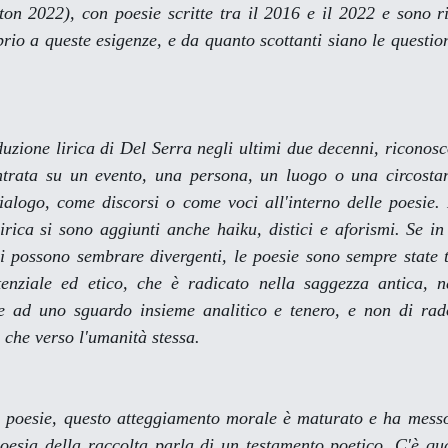
 2022), con poesie scritte tra il 2016 e il 2022 e sono ri
rio a queste esigenze, e da quanto scottanti siano le questio
uzione lirica di Del Serra negli ultimi due decenni, riconosco
ntrata su un evento, una persona, un luogo o una circosta
ialogo, come discorsi o come voci all'interno delle poesie. 
irica si sono aggiunti anche haiku, distici e aforismi. Se in
ni possono sembrare divergenti, le poesie sono sempre state 
stenziale ed etico, che è radicato nella saggezza antica, ne
ite ad uno sguardo insieme analitico e tenero, e non di rado
 che verso l'umanità stessa.
i poesie, questo atteggiamento morale è maturato e ha messo 
oesia della raccolta parla di un testamento poetico. C'è qua