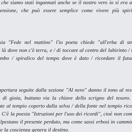
 che siamo stati ingannati anche se il nostro vero io si era a
mensione, che può essere semplice come vivere più spiri
sia "Fede nel mattino" l'io poeta chiede "all'erba di str
e là dove non c'è terra, e / di toccare al centro del labirinto / l
mbo / spiralico del tempo dove è dato / ricordare il futur
pertura seguite dalla sezione "Al nero" danno il tono al rest
i di gioia, buttano via la chiave dello scrigno del tesoro. 
nte al tempio coperto dalla selva / della fonte nel tempio rico
 C'è la poesia "Istruzioni per l'uso dei ricordi", cioè non co
alpestano il presente perduto, ma come sassi erbosi in cammin
e la coscienza genera il destino.