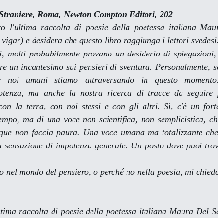
 Straniere
, Roma, Newton Compton Editori, 202
to l'ultima raccolta di poesie della poetessa italiana Ma
igar) e desidera che questo libro raggiunga i lettori svedesi
ci, molti probabilmente provano un desiderio di spiegazioni,
re un incantesimo sui pensieri di sventura. Personalmente, se
he noi umani stiamo attraversando in questo momento
otenza, ma anche la nostra ricerca di tracce da seguire p
on la terra, con noi stessi e con gli altri. Sì, c'è un fort
tempo, ma di una voce non scientifica, non semplicistica, ch
ue non faccia paura. Una voce umana ma totalizzante che 
a sensazione di impotenza generale. Un posto dove puoi trova
lo nel mondo del pensiero, o perché no nella poesia, mi chied
ultima raccolta di poesie della poetessa italiana Maura Del S