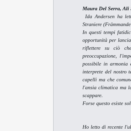
Maura Del Serra, 
Ali
Ida Andersen ha let
Straniere 
(Främmande v
In questi tempi fatidi
opportunità per lancia
riflettere su ciò c
preoccupazione, l'imp
possibile in armonia c
interprete del nostro 
capelli ma che comunq
l'ansia climatica ma l
scappare.
Forse questo esiste so
Ho letto di recente l'