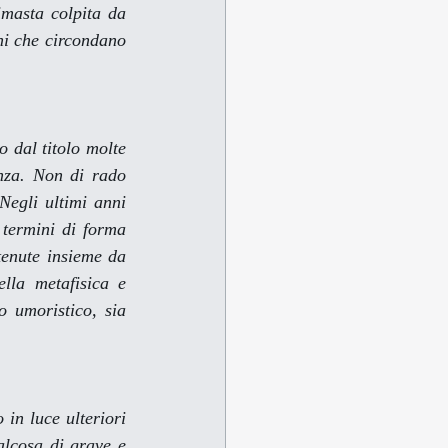
masta colpita da 
ni che circondano 
 dal titolo molte 
nza. Non di rado 
Negli ultimi anni 
 termini di forma 
tenute insieme da 
lla metafisica e 
 umoristico, sia 
in luce ulteriori 
lcosa di grave e 