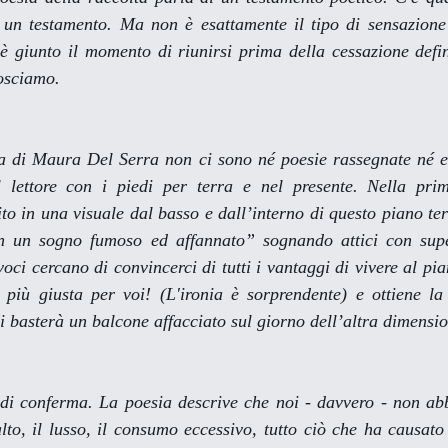
e un testamento. Ma non è esattamente il tipo di sensazione 
giunto il momento di riunirsi prima della cessazione definit
osciamo.
ta di Maura Del Serra non ci sono né poesie rassegnate né ev
l lettore con i piedi per terra e nel presente. Nella pri
to in una visuale dal basso e dall’interno di questo piano te
n un sogno fumoso ed affannato” sognando attici con super
voci cercano di convincerci di tutti i vantaggi di vivere al pia
più giusta per voi! (L'ironia è sorprendente) e ottiene la r
Ci basterà un balcone affacciato sul giorno dell’altra dimensi
 di conferma. La poesia descrive che noi - davvero - non ab
lto, il lusso, il consumo eccessivo, tutto ciò che ha causato l