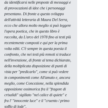
da identificarsi nelle proposte di messaggi e 
di provocazioni di idee che i personaggi 
presentano. Di fronte a questo sviluppo 
dell'attività letteraria di Maura Del Serra, 
ecco che allora molto meglio si può leggere 
l'opera poetica, che in questo libro è 
raccolta, da 
L'arco
 del 1978 fino ai testi più 
recentemente composti e qui per la prima 
volta editi. C'è sempre in questa poesia il 
confronto, che nei testi più remoti si traduce 
nell'invenzione, di fronte al tema dichiarato, 
della moltiplicata disposizione di punti di 
vista per "predicarlo", come si può vedere 
in componimenti come 
All'amato
 e, ancora 
meglio, come 
Concezione, 
nella splendida 
opposizione ossimorica fra il "fragore di 
crisalidi" sigillato "nel calice di quiete" e 
fra l' "innocente luce" e il "cruento / primo 
soffio di lode".