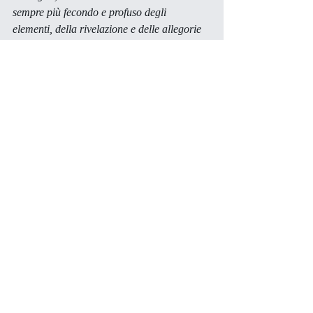
sempre più fecondo e profuso degli 
elementi, della rivelazione e delle allegorie 
che li compongono di testo in testo.
Siamo, insomma, di fronte a un'esperienza 
poetica eccezionale; e tutta la ricchezza dei 
riferimenti culturali vale anche a inciderne 
meglio la novità, sia rispetto alla tradizione 
simbolista, sia nei confronti di quella orfica, 
sia soprattutto nella dialettica con il Luzi 
più liricamente religioso di 
Primizie del 
deserto
 e di 
Onore del vero. 
Sublimità lirica 
e funzione conoscitiva e rivelativa della 
poesia coincidono nell'opera di Maura Del 
Serra: qui come, del resto, anche nelle 
opere di teatro.
GIORGIO BÁRBERI SQUAROTTI