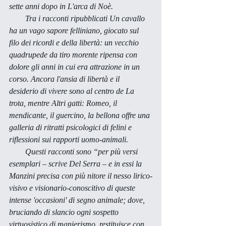
sette anni dopo in 
L'arca di Noè.
        Tra i racconti ripubblicati 
Un cavallo
ha un vago sapore felliniano, giocato sul 
filo dei ricordi e della libertà: un vecchio 
quadrupede da tiro morente ripensa con 
dolore gli anni in cui era attrazione in un 
corso. Ancora l'ansia di libertà e il 
desiderio di vivere sono al centro de 
La 
trota
, mentre 
Altri gatti: Romeo, il 
mendicante, il guercino, la bellona
 offre una 
galleria di ritratti psicologici di felini e 
riflessioni sui rapporti uomo-animali. 
        Questi racconti sono “per più versi 
esemplari – scrive Del Serra – e in essi la 
Manzini precisa con più nitore il nesso lirico-
visivo e visionario-conoscitivo di queste 
intense 'occasioni' di segno animale; dove, 
bruciando di slancio ogni sospetto 
virtuosistico di manierismo, restituisce con 