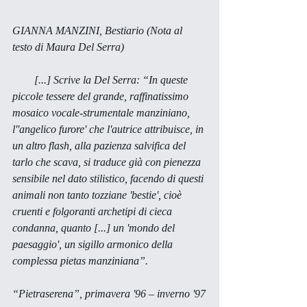
GIANNA MANZINI,
 Bestiario
 (
Nota al 
testo
 di Maura Del Serra) 
        [...] Scrive la Del Serra: “In queste 
piccole tessere del grande, raffinatissimo 
mosaico vocale-strumentale manziniano, 
l''angelico furore' che l'autrice attribuisce, in 
un altro 
flash, 
alla pazienza salvifica del 
tarlo che scava, si traduce già con pienezza 
sensibile nel dato stilistico, facendo di questi 
animali non tanto tozziane 'bestie', cioè 
cruenti e folgoranti archetipi di cieca 
condanna, quanto [...] un 'mondo del 
paesaggio', un sigillo armonico della 
complessa 
pietas
 manziniana”. 
“Pietraserena”, primavera '96 – inverno '97