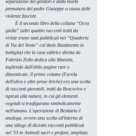
separazione dei genitori e dalla morte 
prematura del padre Giuseppe a causa delle 
violenze fasciste. 
        È il secondo libro della collana “Ocra 
gialla” (altri quattro racconti tratti da 
riviste erano stati pubblicati nei “Quaderni 
di Via del Vento” col titolo 
Bastimento in 
bottiglia
) che la casa editrice diretta da 
Fabrizio Zollo dedica alla Manzini, 
togliendo dall'oblio pagine rare o 
dimenticate. Il primo volume (
Favola 
dell'ulivo e altre prose liriche
) era una scelta 
di racconti giovanili, tratti da 
Boscovivo
 e 
ispirati alla natura, in cui gli elementi 
vegetali si trasfigurano simbolicamente 
nell'umano. L'operazione di 
Bestiario
 è 
analoga, ovvero una scelta all'interno di 
una silloge di diciotto racconti pubblicati 
nel '53 in 
Animali sacri e profani
, ampliata 