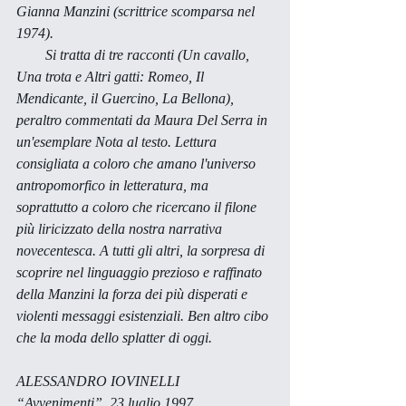
Gianna Manzini (scrittrice scomparsa nel 
1974). 
        Si tratta di tre racconti (
Un cavallo
, 
Una trota
 e 
Altri gatti
: 
Romeo
, 
Il 
Mendicante
, 
il Guercino
, 
La Bellona
), 
peraltro commentati da Maura Del Serra in 
un'esemplare 
Nota al testo
. Lettura 
consigliata a coloro che amano l'universo 
antropomorfico in letteratura, ma 
soprattutto a coloro che ricercano il filone 
più liricizzato della nostra narrativa 
novecentesca. A tutti gli altri, la sorpresa di 
scoprire nel linguaggio prezioso e raffinato 
della Manzini la forza dei più disperati e 
violenti messaggi esistenziali. Ben altro cibo 
che la moda dello 
splatter 
di oggi. 
ALESSANDRO IOVINELLI
“Avvenimenti”, 23 luglio 1997