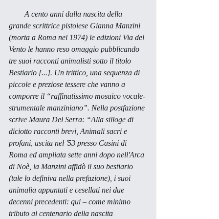
        A cento anni dalla nascita della 
grande scrittrice pistoiese Gianna Manzini 
(morta a Roma nel 1974) le edizioni Via del 
Vento le hanno reso omaggio pubblicando 
tre suoi racconti animalisti sotto il titolo 
Bestiario
 [...]. Un trittico, una sequenza di 
piccole e preziose tessere che vanno a 
comporre il “raffinatissimo mosaico vocale-
strumentale manziniano”. Nella postfazione 
scrive Maura Del Serra: “Alla silloge di 
diciotto racconti brevi, 
Animali sacri e 
profani
, uscita nel '53 presso Casini di 
Roma ed ampliata sette anni dopo nell'
Arca 
di Noè
, la Manzini affidò il suo bestiario 
(tale lo definiva nella prefazione), i suoi 
animalia
 appuntati e cesellati nei due 
decenni precedenti: qui – come minimo 
tributo al centenario della nascita 