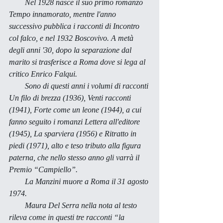
        Nel 1928 nasce il suo primo romanzo 
Tempo innamorato
, mentre l'anno 
successivo pubblica i racconti di 
Incontro 
col falco
, e nel 1932 
Boscovivo
. A metà 
degli anni '30, dopo la separazione dal 
marito si trasferisce a Roma dove si lega al 
critico Enrico Falqui. 
        Sono di questi anni i volumi di racconti 
Un filo di brezza
 (1936), 
Venti racconti
(1941), 
Forte come un leone
 (1944), a cui 
fanno seguito i romanzi
 Lettera all'editore
(1945), 
La sparviera
 (1956) e
 Ritratto in 
piedi
 (1971), alto e teso tributo alla figura 
paterna, che nello stesso anno gli varrà il 
Premio “Campiello”. 
        La Manzini muore a Roma il 31 agosto 
1974. 
        Maura Del Serra nella nota al testo 
rileva come in questi tre racconti “la 