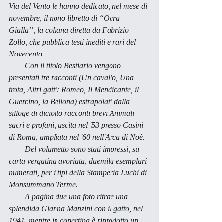
Via del Vento le hanno dedicato, nel mese di 
novembre, il nono libretto di “Ocra 
Gialla”, la collana diretta da Fabrizio 
Zollo, che pubblica testi inediti e rari del 
Novecento. 
        Con il titolo 
Bestiario
 vengono 
presentati tre racconti (
Un cavallo
, 
Una 
trota, Altri gatti
: 
Romeo
, 
Il Mendicante
, 
il 
Guercino
, 
la Bellona
) estrapolati dalla 
silloge di diciotto racconti brevi 
Animali 
sacri e profani
, uscita nel '53 presso Casini 
di Roma, ampliata nel '60 nell'
Arca di Noè.
        Del volumetto sono stati impressi, su 
carta vergatina avoriata, duemila esemplari 
numerati, per i tipi della Stamperia Luchi di 
Monsummano Terme. 
        A pagina due una foto ritrae una 
splendida Gianna Manzini con il gatto, nel 
1941, mentre in copertina è riprodotto un 