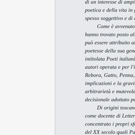
di un interesse di ampi
poetica e della vita in
spesso soggettivo e di d
        Come è avvenuto per molti altri poeti della sua generazione, solo raramente i suoi lavori 
hanno trovato posto al
può essere attribuito al
poetesse della sua gene
intitolata 
Poeti italia
autori operata e per l'
Rebora, Gatto, Penna, 
implicazioni e la gravi
arbitrarietà e mutevole
decisionale adottato p
        Di origini toscane, la poesia di Maura Del Serra è indissolubilmente legata alla sua attività 
come docente di Lette
concentrato i propri sf
del XX secolo quali P