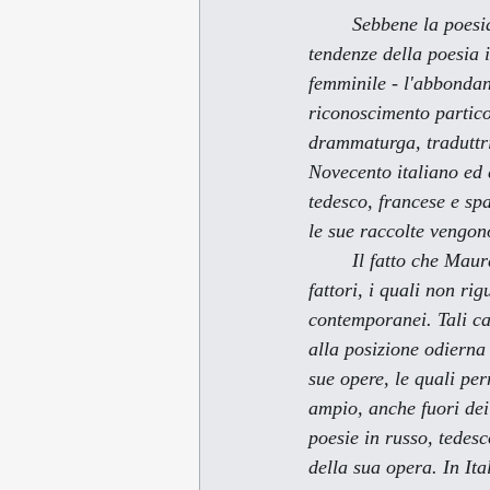
        Sebbene la poesia di Maura Del Serra sia fatta generalmente rientrare nell'ambito delle nuove 
tendenze della poesia i
femminile - l'abbondant
riconoscimento partic
drammaturga, traduttric
Novecento italiano ed e
tedesco, francese e spa
le sue raccolte vengono
        Il fatto che Maura Del Serra non è molto conosciuta all'estero può essere attribuito a numerosi 
fattori, i quali non ri
contemporanei. Tali ca
alla posizione odierna 
sue opere, le quali per
ampio, anche fuori dei
poesie in russo, tedes
della sua opera. In Ita