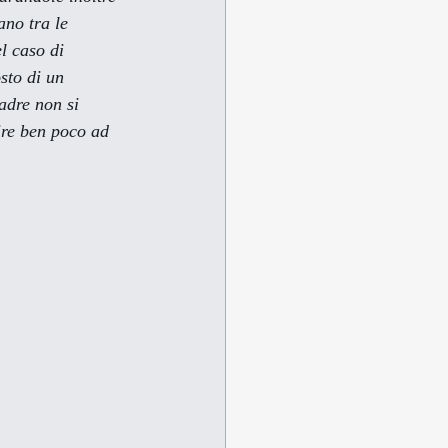
no tra le 
l caso di 
sto di un 
adre non si 
uire ben poco ad 