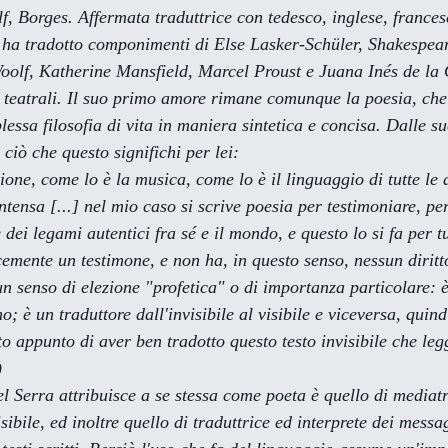
f, Borges. Affermata traduttrice con tedesco, inglese, frances
 ha tradotto componimenti di Else Lasker-Schüler, Shakespear
olf, Katherine Mansfield, Marcel Proust e Juana Inés de la 
 teatrali. Il suo primo amore rimane comunque la poesia, che 
essa filosofia di vita in maniera sintetica e concisa. Dalle su
iò che questo significhi per lei:
ne, come lo è la musica, come lo è il linguaggio di tutte le a
ensa [...] nel mio caso si scrive poesia per testimoniare, per
e dei legami autentici fra sé e il mondo, e questo lo si fa per t
icemente un testimone, e non ha, in questo senso, nessun diritt
un senso di elezione "profetica" o di importanza particolare: 
o; è un traduttore dall'invisibile al visibile e viceversa, quind
to appunto di aver ben tradotto questo testo invisibile che leg
)
isibile, ed inoltre quello di traduttrice ed interprete dei messa