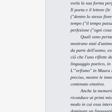
svela la sua forma perf
Il poeta e il lettore (
("dentro lo stesso fio
tempo ("il tempo passa"
perfezione ("ogni cosa 
        Quali sono pertanto gli elementi che ritroviamo nella poesia di Maura Del Serra? Le sue opere 
mostrano stati d'animo
da parte dell'uomo; es
ciò che l'uno riflette 
linguaggio poetico, in 
L'"orfismo" in Maura D
preciso, mentre le imm
contenuto emotivo.
        Anche la memoria gioca un ruolo fondamentale nella poesia di Maura Del Serra, poiché 
riconduce ai primi miste
modo in cui essa interv
dominare un linguaggio 