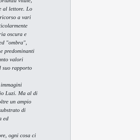
ortanza vitale, 
 al lettore. Lo 
 ricorso a vari 
ticolarmente 
ria oscura
 e 
 ed "ombra", 
che predominanti 
anto valori 
ul suo rapporto 
o Luzi. Ma al di 
oltre un ampio 
substrato di 
a ed 
re, ogni cosa ci 