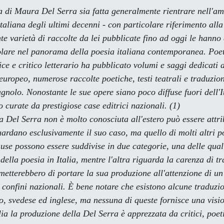
taliana degli ultimi decenni - con particolare riferimento all
e varietà di raccolte da lei pubblicate fino ad oggi le hanno 
olare nel panorama della poesia italiana contemporanea. Poet
e e critico letterario ha pubblicato volumi e saggi dedicati a
uropeo, numerose raccolte poetiche, testi teatrali e traduzioni
gnolo. Nonostante le sue opere siano poco diffuse fuori dell'I
 curate da prestigiose case editrici nazionali. (1)
guardano esclusivamente il suo caso, ma quello di molti altri po
use possono essere suddivise in due categorie, una delle quali
della poesia in Italia, mentre l'altra riguarda la carenza di tr
metterebbero di portare la sua produzione all'attenzione di un
 confini nazionali. È bene notare che esistono alcune traduzio
co, svedese ed inglese, ma nessuna di queste fornisce una visi
lia la produzione della Del Serra è apprezzata da critici, poeti 