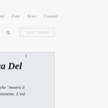
emi
Foto
News
Contatti
Accedi / Iscriviti
ra Del
che "mostra il 
 presente
. 
L'età 