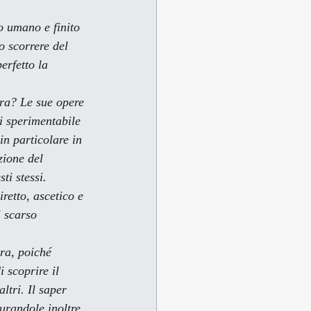
o umano e finito 
o scorrere del 
erfetto la 
i sperimentabile 
n particolare in 
zione del 
ti stessi. 
retto, ascetico e 
 scarso 
i scoprire il 
ltri. Il saper 
urandole inoltre 