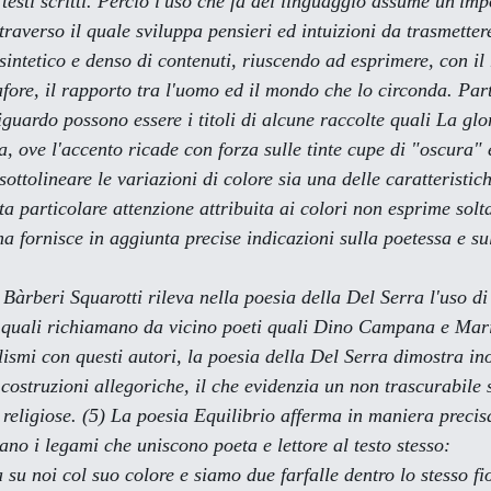
esti scritti. Perciò l'uso che fa del linguaggio assume un'imp
raverso il quale sviluppa pensieri ed intuizioni da trasmettere
è sintetico e denso di contenuti, riuscendo ad esprimere, con il
afore, il rapporto tra l'uomo ed il mondo che lo circonda. Par
riguardo possono essere i titoli di alcune raccolte quali 
La glo
a
, ove l'accento ricade con forza sulle tinte cupe di "oscura"
ottolineare le variazioni di colore sia una delle caratteristi
a particolare attenzione attribuita ai colori non esprime solt
 ma fornisce in aggiunta precise indicazioni sulla poetessa e s
 quali richiamano da vicino poeti quali Dino Campana e Mari
elismi con questi autori, la poesia della Del Serra dimostra in
costruzioni allegoriche, il che evidenzia un non trascurabile 
religiose. (5) La poesia 
Equilibrio
 afferma in maniera precis
ano i legami che uniscono poeta e lettore al testo stesso:
su noi col suo colore e siamo due farfalle dentro lo stesso fio