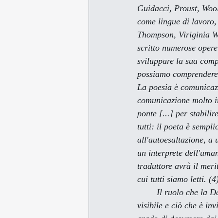
Guidacci, Proust, Wool
come lingue di lavoro,
Thompson, Viriginia Wo
scritto numerose opere
sviluppare la sua compl
possiamo comprendere c
La poesia è comunicazio
comunicazione molto int
ponte [...] per stabilir
tutti: il poeta è sempl
all'autoesaltazione, a 
un interprete dell'uman
traduttore avrà il meri
cui tutti siamo letti. (4
        Il ruolo che la Del Serra attribuisce a se stessa come poeta è quello di mediatrice tra ciò che è 
visibile e ciò che è inv