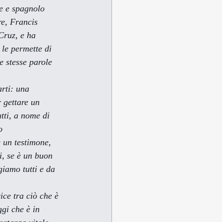
e e spagnolo 
e, Francis 
Cruz, e ha 
le permette di 
e stesse parole 
rti: una 
 gettare un 
utti, a nome di 
o 
è un testimone, 
i, se è un buon 
giamo tutti e da 
ggi che è in 