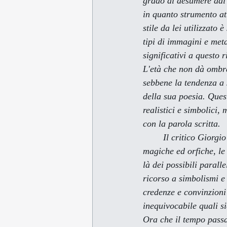
grado di desumere dai t
in quanto strumento att
stile da lei utilizzato 
tipi di immagini e met
significativi a questo 
L'età che non dà ombr
sebbene la tendenza a s
della sua poesia. Quest
realistici e simbolici,
con la parola scritta.
        Il critico Giorgio Bàrberi Squarotti rileva nella poesia della Del Serra l'uso di immagini 
magiche ed orfiche, le
là dei possibili parall
ricorso a simbolismi e 
credenze e convinzioni 
inequivocabile quali si
Ora che il tempo passa 