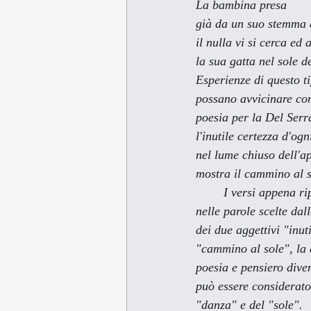
La bambina presa
già da un suo stemma 
il nulla vi si cerca ed
la sua gatta nel sole de
Esperienze di questo ti
possano avvicinare con 
poesia per la Del Serr
l'inutile certezza d'ogn
nel lume chiuso dell'
mostra il cammino al s
        I versi appena riportati rivelano l'essenza di ciò che appare - ma anche di ciò che è celato - 
nelle parole scelte dal
dei due aggettivi "inu
"cammino al sole", la 
poesia e pensiero diven
può essere considerato 
"danza" e del "sole".