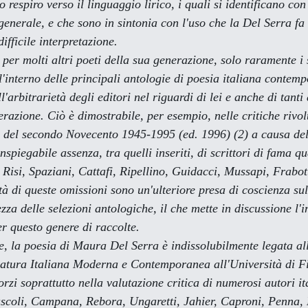
o respiro verso il linguaggio lirico, i quali si identificano con
 generale, e che sono in sintonia con l'uso che la Del Serra fa 
ifficile interpretazione.
l'interno delle principali antologie di poesia italiana contem
l'arbitrarietà degli editori nel riguardi di lei e anche di tanti 
razione. Ciò è dimostrabile, per esempio, nelle critiche rivolt
ni del secondo Novecento 1945-1995
 (ed. 1996) (2) a causa del
inspiegabile assenza, tra quelli inseriti, di scrittori di fama q
Risi, Spaziani, Cattafi, Ripellino, Guidacci, Mussapi, Frabot
tà di queste omissioni sono un'ulteriore presa di coscienza sul
zza delle selezioni antologiche, il che mette in discussione l'i
er questo genere di raccolte.
ratura Italiana Moderna e Contemporanea all'Università di Fi
orzi soprattutto nella valutazione critica di numerosi autori it
ascoli, Campana, Rebora, Ungaretti, Jahier, Caproni, Penna, 