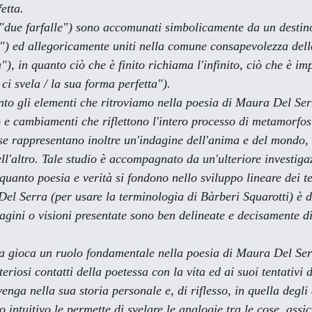
etta.
le "due farfalle") sono accomunati simbolicamente da un destin
re") ed allegoricamente uniti nella comune consapevolezza dell
), in quanto ciò che è finito richiama l'infinito, ciò che è imp
ci svela / la sua forma perfetta").
 e cambiamenti che riflettono l'intero processo di metamorfos
se rappresentano inoltre un'indagine dell'anima e del mondo, i
dell'altro. Tale studio è accompagnato da un'ulteriore investiga
quanto poesia e verità si fondono nello sviluppo lineare dei tes
el Serra (per usare la terminologia di Bàrberi Squarotti) è di
agini o visioni presentate sono ben delineate e decisamente di
riosi contatti della poetessa con la vita ed ai suoi tentativi d
enga nella sua storia personale e, di riflesso, in quella degli a
intuitivo le permette di svelare le analogie tra le cose, assic