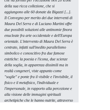
che ha fornito per l'occasione ben 20 icone 
della sua ricca collezione, che si 
aggiungono alle 60 donate da Bigazzi [...]. 
Il Convegno per merito dei due interventi di 
Maura Del Serra e di Luciano Martini offre 
due possibili soluzioni alle antinomie finora 
enucleate fra arte occidentale e dell'Europa 
orientale. L'intervento di Maura Del Serra è 
centrato, infatti sull'inedito parallelismo 
simbolico e conoscitivo fra due famose 
estetiche: la poesia e l'icona, due scienze 
della soglia, in apparenza dissimili ma in 
realtà congeneri, viste appunto come 
"soglie" e ponte fra il visibile e l'invisibile, il 
fisico e il metafisico, l'individuale e 
l'impersonale, in rapporto alla percezione e 
alla visione delle immagini spirituali 
archetipiche che le hanno nutrite, attraverso 
il tempo della tradizione occidentale, dal 