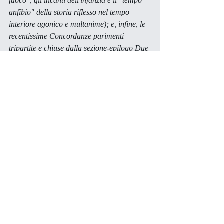
fuoco", gli incanti dell'infanzia e il "tempo 
anfibio" della storia riflesso nel tempo 
interiore agonico e multanime); e, infine, le 
recentissime 
Concordanze
 parimenti 
tripartite e chiuse dalla sezione-epilogo 
Due 
miti 
(che propone appunto il recupero della 
dimensione mitica greca in chiave 
metamorfico-apollinea e, 
latu sensu, 
cristiana) segnano fin dal titolo un nuovo 
pegno e impegno - anche tecnicamente più 
incisivo - di fedeltà alla visione unitaria e di 
catarsi dagli 
errores 
della propria fragile 
condizione in "geometrie della pietà", 
ritrovate attraverso una profonda 
esperienza di morte e rinascita. I frutti di 
questa svolta vengono infine 
progressivamente assumendo nelle poesie 
inedite della costituenda quarta raccolta, un 
sapore di più schietta e cordialmente ironica 