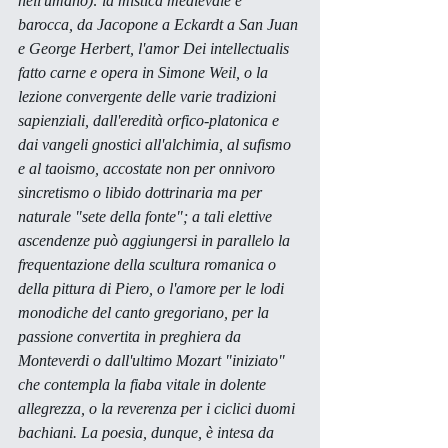
nell'umano): la mistica medievale e 
barocca, da Jacopone a Eckardt a San Juan 
e George Herbert, l'
amor Dei intellectualis
fatto carne e opera in Simone Weil, o la 
lezione convergente delle varie tradizioni 
sapienziali, dall'eredità orfico-platonica e 
dai vangeli gnostici all'alchimia, al sufismo 
e al taoismo, accostate non per onnivoro 
sincretismo o 
libido
 dottrinaria ma per 
naturale "sete della fonte"; a tali elettive 
ascendenze può aggiungersi in parallelo la 
frequentazione della scultura romanica o 
della pittura di Piero, o l'amore per le lodi 
monodiche del canto gregoriano, per la 
passione convertita in preghiera da 
Monteverdi o dall'ultimo Mozart "iniziato" 
che contempla la fiaba vitale in dolente 
allegrezza, o la reverenza per i ciclici duomi 
bachiani. La poesia, dunque, è intesa da 