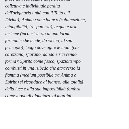
collettiva e individuale perdita 
dell'originaria unità con il Tutto e il 
Divino); Anima come bianco (sublimazione, 
intangibilità, trasparenza), acqua e aria 
insieme (inconsistenza di una forma 
formante che tende, da vicino, al suo 
principio), luogo dove agire le mani (che 
carezzano, sfiorano, dando e ricevendo 
forma); Spirito come fuoco, spazio/tempo 
combusti in una 
rubedo
 che attraverso la 
fiamma (
medium
 possibile tra Anima e 
Spirito) si riconduce al bianco, alla totalità 
della luce e alla sua impossibilità (ombra 
come luogo di alonatura, ai margini 
dell'ossimoro permanente: così la stessa 
gloria oscura
)".