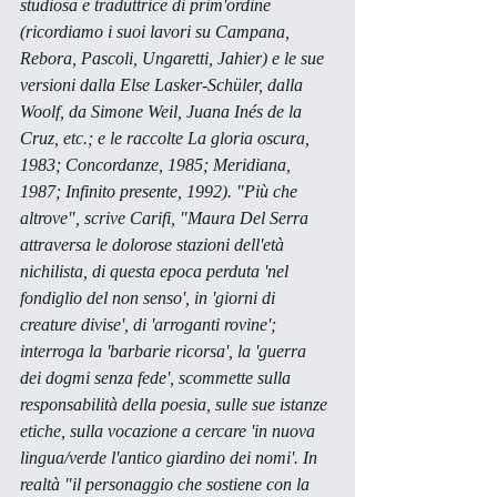
studiosa e traduttrice di prim'ordine 
(ricordiamo i suoi lavori su Campana, 
Rebora, Pascoli, Ungaretti, Jahier) e le sue 
versioni dalla Else Lasker-Schüler, dalla 
Woolf, da Simone Weil, Juana Inés de la 
Cruz, etc.; e le raccolte 
La gloria oscura
, 
1983; 
Concordanze
, 1985; 
Meridiana
, 
1987; 
Infinito presente
, 1992). "Più che 
altrove", scrive Carifi, "Maura Del Serra 
attraversa le dolorose stazioni dell'età 
nichilista, di questa epoca perduta 'nel 
fondiglio del non senso', in 'giorni di 
creature divise', di 'arroganti rovine'; 
interroga la 'barbarie ricorsa', la 'guerra 
dei dogmi senza fede', scommette sulla 
responsabilità della poesia, sulle sue istanze 
etiche, sulla vocazione a cercare 'in nuova 
lingua/verde l'antico giardino dei nomi'. In 
realtà "il personaggio che sostiene con la 