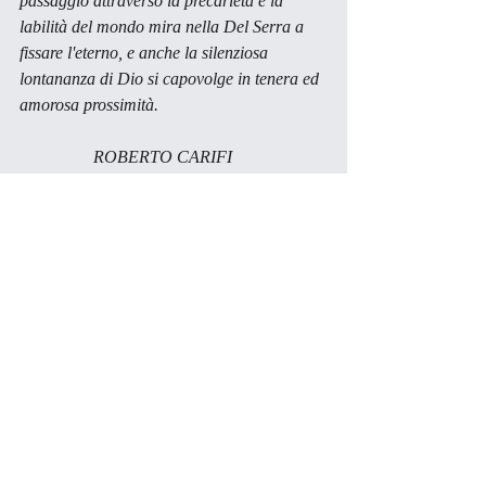
passaggio attraverso la precarietà e la 
labilità del mondo mira nella Del Serra a 
fissare l'eterno, e anche la silenziosa 
lontananza di Dio si capovolge in tenera ed 
amorosa prossimità.
                 ROBERTO CARIFI
                 "La Nazione", 3 luglio 1985
Commenti