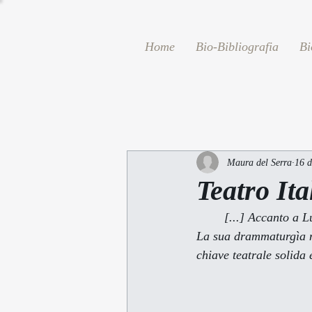
Home
Bio-Bibliografia
Bi
Maura del Serra
16 d
Teatro It
        [...] Accanto a Luzi la personalità più interessante del "teatro di poesia" è Maura Del Serra. 
La sua drammaturgìa na
chiave teatrale solida 