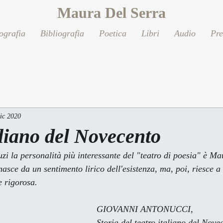
Maura Del Serra
ografia
Bibliografia
Poetica
Libri
Audio
Pr
ic 2020
aliano del Novecento
sce da un sentimento lirico dell'esistenza, ma, poi, riesce a
e rigorosa.
                                                                        GIOVANNI ANTONUCCI,
                                                                        Storia del teatro italiano 