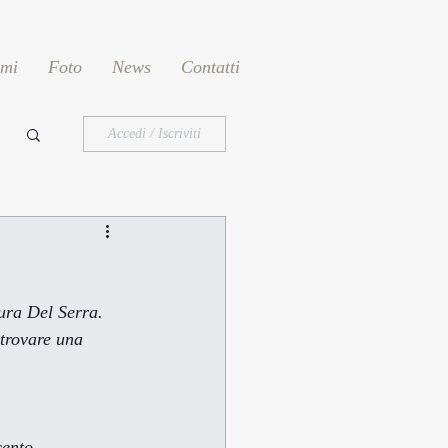
emi
Foto
News
Contatti
Accedi / Iscriviti
 trovare una 
del Novecento